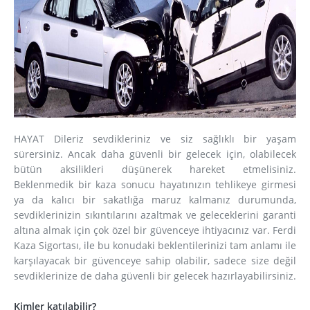
HAYAT Dileriz sevdikleriniz ve siz sağlıklı bir yaşam
sürersiniz. Ancak daha güvenli bir gelecek için, olabilecek
bütün aksilikleri düşünerek hareket etmelisiniz.
Beklenmedik bir kaza sonucu hayatınızın tehlikeye girmesi
ya da kalıcı bir sakatlığa maruz kalmanız durumunda,
sevdiklerinizin sıkıntılarını azaltmak ve geleceklerini garanti
altına almak için çok özel bir güvenceye ihtiyacınız var. Ferdi
Kaza Sigortası, ile bu konudaki beklentilerinizi tam anlamı ile
karşılayacak bir güvenceye sahip olabilir, sadece size değil
sevdiklerinize de daha güvenli bir gelecek hazırlayabilirsiniz.
Kimler katılabilir?