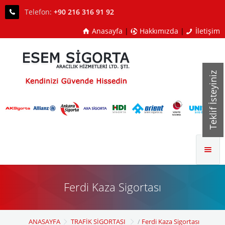
Telefon:
+90 216 316 91 92
Dask
Anasayfa
|
Hakkımızda
|
İletişim
Nakliyat Sigortası
İnşaat ALLRİSK
Teklif İsteyiniz
Sağlık Sigortası
Hayat Sigortası
Ferdi Kaza Sigortası
İletişim
Ferdi Kaza Sigortası
ANASAYFA
TRAFİK SİGORTASI
/
Ferdi Kaza Sigortası